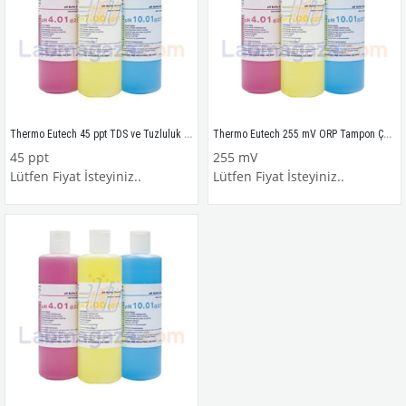
Thermo Eutech 45 ppt TDS ve Tuzluluk Tampon Çözeltisi 3 yıl ömürlü, 480 ml.
Thermo Eutech 255 mV ORP Tampon Çözeltisi 3 yıl ömürlü, 480 ml.
45 ppt
255 mV
Lütfen Fiyat İsteyiniz..
Lütfen Fiyat İsteyiniz..