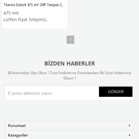
Thermo Eutech 475 mV ORP Tampon Çözeltisi 3 yıl ömürlü, 480 ml.
475 mV
Lütfen Fiyat İsteyiniz..
1
BIZDEN HABERLER
Bültenimize Üye Olun ! Tüm İndirim ve Fırsatlardan İlk Sizin Haberiniz
Olsun !
GÖNDER
Kurumsal
Kategoriler