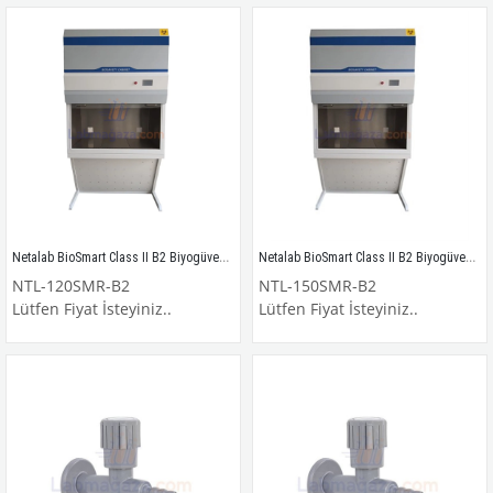
Netalab BioSmart Class II B2 Biyogüvenlik Kabini DIN EN12469 / NTL-120SMR-B2
Netalab BioSmart Class II B2 Biyogüvenlik Kabini DIN EN12469 / NTL-150SMR-B2
NTL-120SMR-B2
NTL-150SMR-B2
Lütfen Fiyat İsteyiniz..
Lütfen Fiyat İsteyiniz..