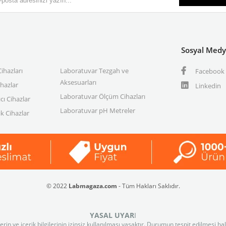
Sosyal Med
ihazları
Laboratuvar Tezgah ve
Facebook
Aksesuarları
ihazlar
Linkedin
Laboratuvar Ölçüm Cihazları
cı Cihazlar
Laboratuvar pH Metreler
k Cihazlar
© 2022
Labmagaza.com
- Tüm Hakları Saklıdır.
YASAL UYAR
I
n ve içerik bilgilerinin izinsiz kullanılması yasaktır. Durumun tespit edilmesi ha