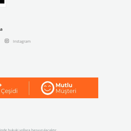
ya
Instagram
linde hukuki yollara başvurulacaktır.