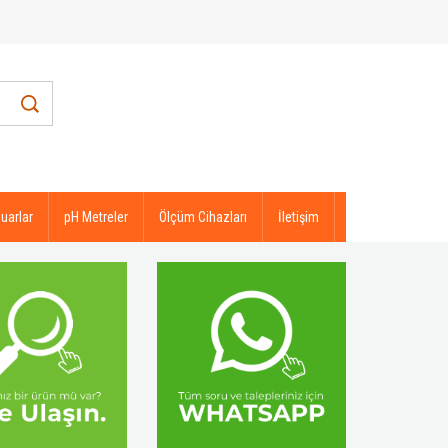
uarlar
pH Metreler
Ölçüm Cihazları
İletişim