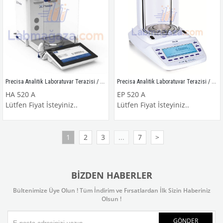
Precisa Analitik Laboratuvar Terazisi / HA 520 A
Precisa Analitik Laboratuvar Terazisi / EP 520 A
HA 520 A
EP 520 A
Lütfen Fiyat İsteyiniz..
Lütfen Fiyat İsteyiniz..
1
2
3
...
7
>
BIZDEN HABERLER
Bültenimize Üye Olun ! Tüm İndirim ve Fırsatlardan İlk Sizin Haberiniz
Olsun !
GÖNDER