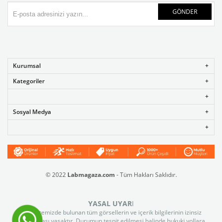
GÖNDER
Kurumsal
Kategoriler
Sosyal Medya
© 2022
Labmagaza.com
- Tüm Hakları Saklıdır.
YASAL UYAR
I
Web sitemizde bulunan tüm görsellerin ve içerik bilgilerinin izinsiz
kullanılması yasaktır. Durumun tespit edilmesi halinde hukuki yollara