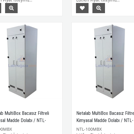
b MultiBox Bacasız Filtreli
Netalab MultiBox Bacasız Filtre
sal Madde Dolabı / NTL-
Kimyasal Madde Dolabı / NTL-
X
100MBX
90MBX
NTL-100MBX