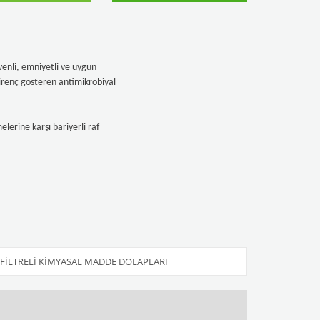
venli, emniyetli ve uygun
direnç gösteren antimikrobiyal
lerine karşı bariyerli raf
 FILTRELI KIMYASAL MADDE DOLAPLARI