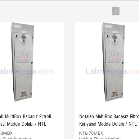
1
b MultiBox Bacasız Filtreli
Netalab MultiBox Bacasız Filtre
sal Madde Dolabı / NTL-
Kimyasal Madde Dolabı / NTL-
X
70MBX
60MBX
NTL-70MBX
 Fiyat İsteyiniz..
Lütfen Fiyat İsteyiniz..