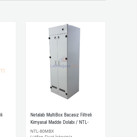
li
Netalab MultiBox Bacasız Filtreli
Kimyasal Madde Dolabı / NTL-
80MBX
NTL-80MBX
Lütfen Fiyat İsteyiniz..