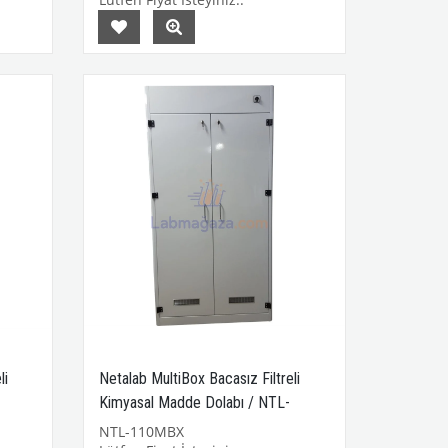
li
Netalab MultiBox Bacasız Filtreli
Kimyasal Madde Dolabı / NTL-
110MBX
NTL-110MBX