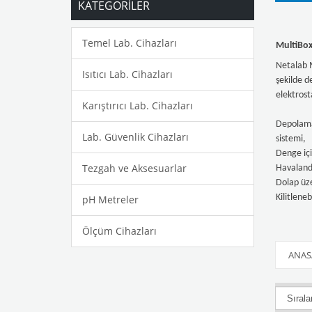
KATEGORİLER
Temel Lab. Cihazları
MultiBox 
Netalab M
Isıtıcı Lab. Cihazları
şekilde d
elektrosta
Karıştırıcı Lab. Cihazları
Depolama 
Lab. Güvenlik Cihazları
sistemi,
Denge içi
Tezgah ve Aksesuarlar
Havalandı
Dolap üze
Kilitleneb
pH Metreler
Ölçüm Cihazları
ANAS