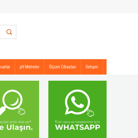
uarlar
pH Metreler
Ölçüm Cihazları
İletişim