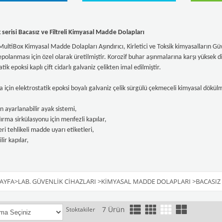
serisi Bacasız ve Filtreli Kimyasal Madde Dolapları
ultiBox Kimyasal Madde Dolapları Aşındırıcı, Kirletici ve Toksik kimyasalların Gü
epolanması için özel olarak üretilmiştir. Korozif buhar aşınmalarına karşı yüksek 
tik epoksi kaplı çift cidarlı galvaniz çelikten imal edilmiştir.
için elektrostatik epoksi boyalı galvaniz çelik sürgülü çekmeceli kimyasal dökülme
n ayarlanabilir ayak sistemi,
rma sirkülasyonu için menfezli kapılar,
ri tehlikeli madde uyarı etiketleri,
ilir kapılar,
AYFA
>
LAB. GÜVENLIK CIHAZLARI
>
KIMYASAL MADDE DOLAPLARI
>
BACASIZ
7 Ürün
Stoktakiler