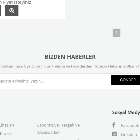
 Fiyat İsteyiniz..
1
BIZDEN HABERLER
Bültenimize Üye Olun ! Tüm İndirim ve Fırsatlardan İlk Sizin Haberiniz Olsun !
GÖNDER
Sosyal Med
ihazları
Laboratuvar Tezgah ve
Facebook
Aksesuarları
ihazlar
Linkedin