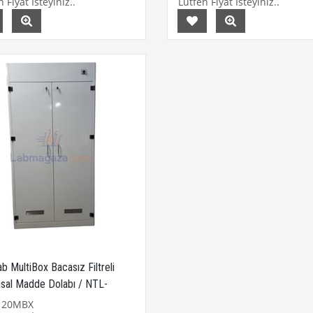
 Fiyat İsteyiniz..
Lütfen Fiyat İsteyiniz..
b MultiBox Bacasız Filtreli
sal Madde Dolabı / NTL-
BX
120MBX