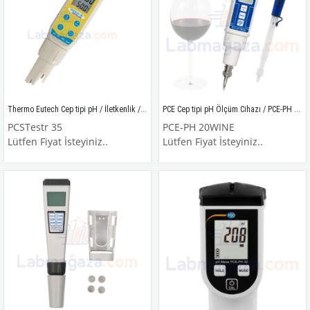
Thermo Eutech Cep tipi pH / İletkenlik / TDS / Tuzluluk / Sıcaklık Ölçüm Cihazı / PCSTestr 35
PCE Cep tipi pH Ölçüm Cihazı / PCE-PH 20WINE
PCSTestr 35
PCE-PH 20WINE
Lütfen Fiyat İsteyiniz..
Lütfen Fiyat İsteyiniz..